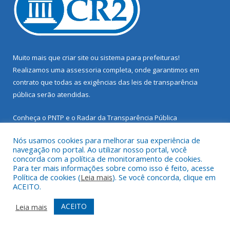
Muito mais que
criar site
ou
sistema para prefeituras
!
Realizamos uma
assessoria
completa, onde garantimos em
contrato que todas as exigências das
leis de transparência
pública
serão atendidas.
Conheça o
PNTP
e o
Radar da Transparência Pública
Nós usamos cookies para melhorar sua experiência de
navegação no portal. Ao utilizar nosso portal, você
concorda com a política de monitoramento de cookies.
Para ter mais informações sobre como isso é feito, acesse
Todos os direitos reservados a Prefeitura Municipal de Santarém
Política de cookies (
Leia mais
). Se você concorda, clique em
Novo.
ACEITO.
Mapa do Site
Acessar Área Administrativa
ACEITO
Leia mais
Acessar Webmail