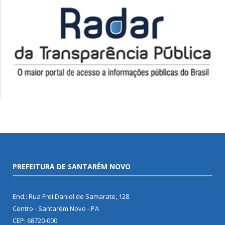
PREFEITURA DE SANTARÉM NOVO
End.: Rua Frei Daniel de Samarate, 128
Centro - Santarém Novo - PA
CEP: 68720-000