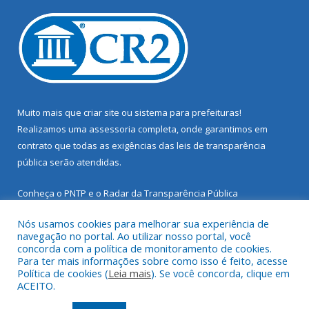
Muito mais que
criar site
ou
sistema para prefeituras
!
Realizamos uma
assessoria
completa, onde garantimos em
contrato que todas as exigências das
leis de transparência
pública
serão atendidas.
Conheça o
PNTP
e o
Radar da Transparência Pública
Nós usamos cookies para melhorar sua experiência de
navegação no portal. Ao utilizar nosso portal, você
concorda com a política de monitoramento de cookies.
Para ter mais informações sobre como isso é feito, acesse
Todos os direitos reservados a Prefeitura Municipal de Santarém
Política de cookies (
Leia mais
). Se você concorda, clique em
Novo.
ACEITO.