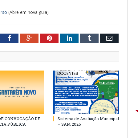
urso
(Abre em nova guia)
tter
Facebook
Google+
Pinterest
LinkedIn
Tumblr
Email
 DE CONVOCAÇÃO DE
Sistema de Avaliação Municipal
CIA PÚBLICA
– SAM 2026