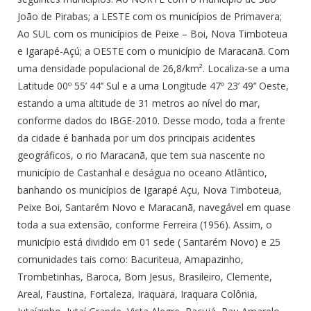
João de Pirabas; a LESTE com os municípios de Primavera;
Ao SUL com os municípios de Peixe – Boi, Nova Timboteua
e Igarapé-Açú; a OESTE com o município de Maracanã. Com
uma densidade populacional de 26,8/km². Localiza-se a uma
Latitude 00º 55’ 44’’ Sul e a uma Longitude 47º 23’ 49’’ Oeste,
estando a uma altitude de 31 metros ao nível do mar,
conforme dados do IBGE-2010. Desse modo, toda a frente
da cidade é banhada por um dos principais acidentes
geográficos, o rio Maracanã, que tem sua nascente no
município de Castanhal e deságua no oceano Atlântico,
banhando os municípios de Igarapé Açu, Nova Timboteua,
Peixe Boi, Santarém Novo e Maracanã, navegável em quase
toda a sua extensão, conforme Ferreira (1956). Assim, o
município está dividido em 01 sede ( Santarém Novo) e 25
comunidades tais como: Bacuriteua, Amapazinho,
Trombetinhas, Baroca, Bom Jesus, Brasileiro, Clemente,
Areal, Faustina, Fortaleza, Iraquara, Iraquara Colônia,