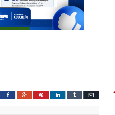
tter
Facebook
Google+
Pinterest
LinkedIn
Tumblr
Email