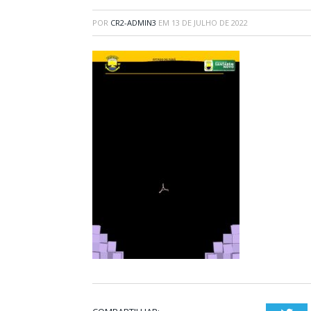
POR
CR2-ADMIN3
EM
13 DE JULHO DE 2022