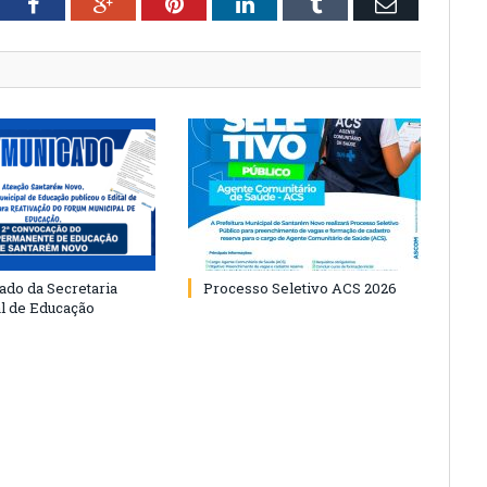
tter
Facebook
Google+
Pinterest
LinkedIn
Tumblr
Email
do da Secretaria
Processo Seletivo ACS 2026
l de Educação