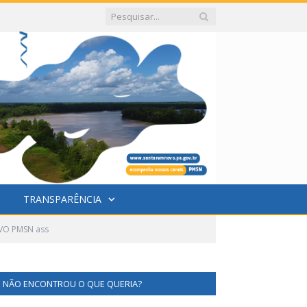
TRANSPARÊNCIA
VO PMSN ass
NÃO ENCONTROU O QUE QUERIA?