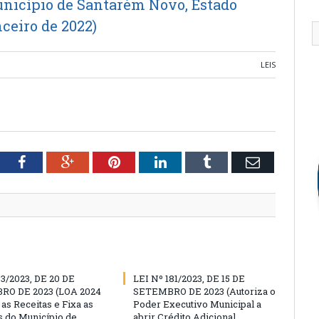
unicípio de Santarém Novo, Estado
nceiro de 2022)
LEIS
tter
Facebook
Google+
Pinterest
LinkedIn
Tumblr
Email
83/2023, DE 20 DE
LEI Nº 181/2023, DE 15 DE
O DE 2023 (LOA 2024
SETEMBRO DE 2023 (Autoriza o
as Receitas e Fixa as
Poder Executivo Municipal a
 do Município de
abrir Crédito Adicional