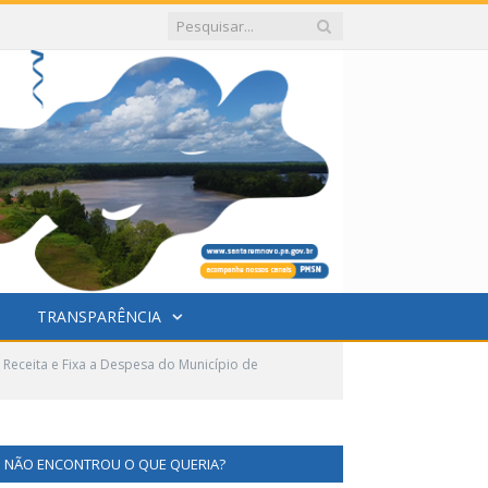
TRANSPARÊNCIA
Receita e Fixa a Despesa do Município de
NÃO ENCONTROU O QUE QUERIA?