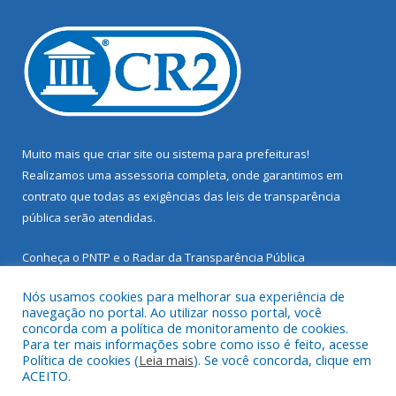
Muito mais que
criar site
ou
sistema para prefeituras
!
Realizamos uma
assessoria
completa, onde garantimos em
contrato que todas as exigências das
leis de transparência
pública
serão atendidas.
Conheça o
PNTP
e o
Radar da Transparência Pública
Nós usamos cookies para melhorar sua experiência de
navegação no portal. Ao utilizar nosso portal, você
concorda com a política de monitoramento de cookies.
Para ter mais informações sobre como isso é feito, acesse
Todos os direitos reservados a Prefeitura Municipal de Santarém
Política de cookies (
Leia mais
). Se você concorda, clique em
Novo.
ACEITO.