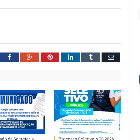
tter
Facebook
Google+
Pinterest
LinkedIn
Tumblr
Email
do da Secretaria
Processo Seletivo ACS 2026