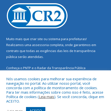
Muito mais que
criar site
ou
sistema para prefeituras
!
Realizamos uma
assessoria
completa, onde garantimos em
contrato que todas as exigências das
leis de transparência
pública
serão atendidas.
Conheça o
PNTP
e o
Radar da Transparência Pública
Nós usamos cookies para melhorar sua experiência de
navegação no portal. Ao utilizar nosso portal, você
concorda com a política de monitoramento de cookies.
Para ter mais informações sobre como isso é feito, acesse
Todos os direitos reservados a Prefeitura Municipal de Santarém
Política de cookies (
Leia mais
). Se você concorda, clique em
Novo.
ACEITO.
Mapa do Site
Acessar Área Administrativa
ACEITO
Leia mais