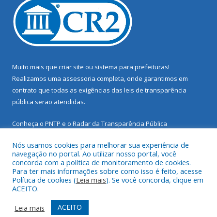
Muito mais que
criar site
ou
sistema para prefeituras
!
Realizamos uma
assessoria
completa, onde garantimos em
contrato que todas as exigências das
leis de transparência
pública
serão atendidas.
Conheça o
PNTP
e o
Radar da Transparência Pública
Nós usamos cookies para melhorar sua experiência de
navegação no portal. Ao utilizar nosso portal, você
concorda com a política de monitoramento de cookies.
Para ter mais informações sobre como isso é feito, acesse
Todos os direitos reservados a Prefeitura Municipal de Santarém
Política de cookies (
Leia mais
). Se você concorda, clique em
Novo.
ACEITO.
Mapa do Site
Acessar Área Administrativa
ACEITO
Leia mais
Acessar Webmail