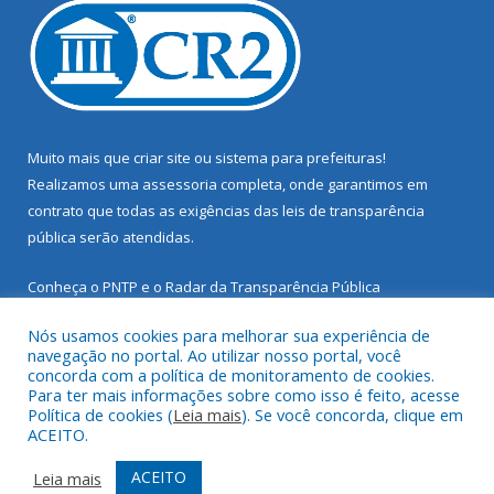
Muito mais que
criar site
ou
sistema para prefeituras
!
Realizamos uma
assessoria
completa, onde garantimos em
contrato que todas as exigências das
leis de transparência
pública
serão atendidas.
Conheça o
PNTP
e o
Radar da Transparência Pública
Nós usamos cookies para melhorar sua experiência de
navegação no portal. Ao utilizar nosso portal, você
concorda com a política de monitoramento de cookies.
Para ter mais informações sobre como isso é feito, acesse
Todos os direitos reservados a Prefeitura Municipal de Santarém
Política de cookies (
Leia mais
). Se você concorda, clique em
Novo.
ACEITO.
Mapa do Site
Acessar Área Administrativa
ACEITO
Leia mais