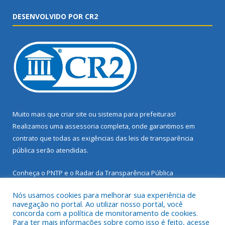
DESENVOLVIDO POR CR2
Muito mais que
criar site
ou
sistema para prefeituras
!
Realizamos uma
assessoria
completa, onde garantimos em
contrato que todas as exigências das
leis de transparência
pública
serão atendidas.
Conheça o
PNTP
e o
Radar da Transparência Pública
Nós usamos cookies para melhorar sua experiência de
navegação no portal. Ao utilizar nosso portal, você
concorda com a política de monitoramento de cookies.
Para ter mais informações sobre como isso é feito, acesse