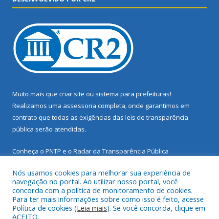
Muito mais que
criar site
ou
sistema para prefeituras
!
Realizamos uma
assessoria
completa, onde garantimos em
contrato que todas as exigências das
leis de transparência
pública
serão atendidas.
Conheça o
PNTP
e o
Radar da Transparência Pública
Nós usamos cookies para melhorar sua experiência de
navegação no portal. Ao utilizar nosso portal, você
concorda com a política de monitoramento de cookies.
Para ter mais informações sobre como isso é feito, acesse
Todos os direitos reservados a Prefeitura Municipal de Santarém
Política de cookies (
Leia mais
). Se você concorda, clique em
Novo.
ACEITO.