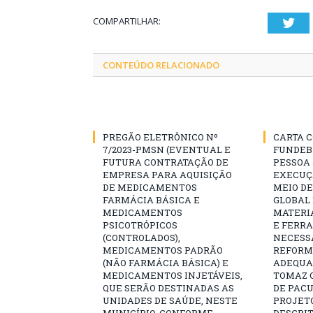
COMPARTILHAR:
Twi
CONTEÚDO RELACIONADO
PREGÃO ELETRÔNICO Nº
CARTA C
7/2023-PMSN (EVENTUAL E
FUNDEB
FUTURA CONTRATAÇÃO DE
PESSOA 
EMPRESA PARA AQUISIÇÃO
EXECUÇÃ
DE MEDICAMENTOS
MEIO D
FARMÁCIA BÁSICA E
GLOBAL 
MEDICAMENTOS
MATERI
PSICOTRÓPICOS
E FERR
(CONTROLADOS),
NECESS
MEDICAMENTOS PADRÃO
REFORM
(NÃO FARMÁCIA BÁSICA) E
ADEQUAÇ
MEDICAMENTOS INJETÁVEIS,
TOMAZ Q
QUE SERÃO DESTINADAS AS
DE PAC
UNIDADES DE SAÚDE, NESTE
PROJET
MUNICÍPIO, CONFORME
DESCRIT