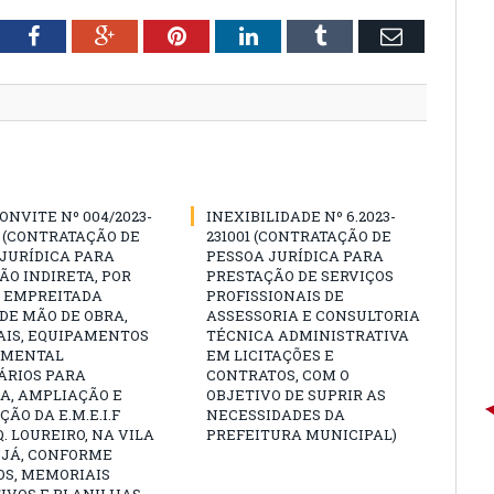
tter
Facebook
Google+
Pinterest
LinkedIn
Tumblr
Email
ONVITE Nº 004/2023-
INEXIBILIDADE Nº 6.2023-
 (CONTRATAÇÃO DE
231001 (CONTRATAÇÃO DE
JURÍDICA PARA
PESSOA JURÍDICA PARA
O INDIRETA, POR
PRESTAÇÃO DE SERVIÇOS
E EMPREITADA
PROFISSIONAIS DE
DE MÃO DE OBRA,
ASSESSORIA E CONSULTORIA
AIS, EQUIPAMENTOS
TÉCNICA ADMINISTRATIVA
AMENTAL
EM LICITAÇÕES E
ÁRIOS PARA
CONTRATOS, COM O
A, AMPLIAÇÃO E
OBJETIVO DE SUPRIR AS
ÃO DA E.M.E.I.F
NECESSIDADES DA
. LOUREIRO, NA VILA
PREFEITURA MUNICIPAL)
UJÁ, CONFORME
OS, MEMORIAIS
IVOS E PLANILHAS