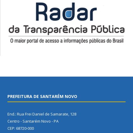
PREFEITURA DE SANTARÉM NOVO
End.: Rua Frei Daniel de Samarate, 128
Centro - Santarém Novo - PA
CEP: 68720-000