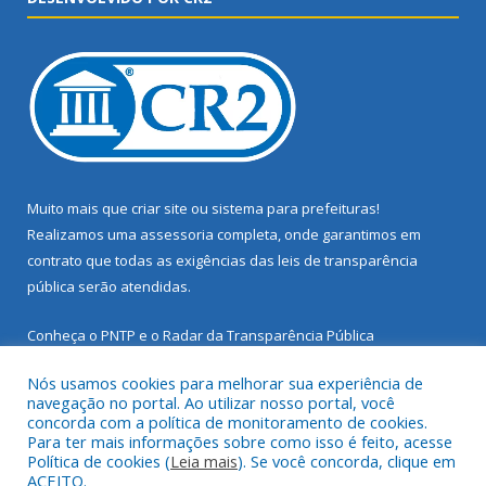
Muito mais que
criar site
ou
sistema para prefeituras
!
Realizamos uma
assessoria
completa, onde garantimos em
contrato que todas as exigências das
leis de transparência
pública
serão atendidas.
Conheça o
PNTP
e o
Radar da Transparência Pública
Nós usamos cookies para melhorar sua experiência de
navegação no portal. Ao utilizar nosso portal, você
concorda com a política de monitoramento de cookies.
Para ter mais informações sobre como isso é feito, acesse
Todos os direitos reservados a Prefeitura Municipal de Santarém
Política de cookies (
Leia mais
). Se você concorda, clique em
Novo.
ACEITO.