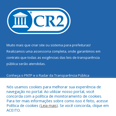
Muito mais que
criar site
ou
sistema para prefeituras
!
Realizamos uma
assessoria
completa, onde garantimos em
contrato que todas as exigências das
leis de transparência
pública
serão atendidas.
Conheça o
PNTP
e o
Radar da Transparência Pública
Nós usamos cookies para melhorar sua experiência de
navegação no portal. Ao utilizar nosso portal, você
concorda com a política de monitoramento de cookies.
Para ter mais informações sobre como isso é feito, acesse
Todos os direitos reservados a Prefeitura Municipal de Santarém
Política de cookies (
Leia mais
). Se você concorda, clique em
Novo.
ACEITO.