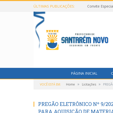
ÚLTIMAS PUBLICAÇÕES:
Convite Especi
PÁGINA INICIAL
O
»
»
VOCÊ ESTÁ EM:
Home
Licitações
PREGÃ
PREGÃO ELETRÔNICO Nº 9/202
PARA AQUISIÇÃO DE MATERI