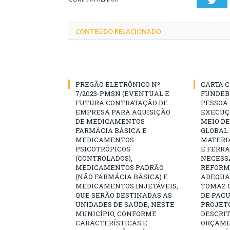
CONTEÚDO RELACIONADO
PREGÃO ELETRÔNICO Nº
CARTA C
7/2023-PMSN (EVENTUAL E
FUNDEB
FUTURA CONTRATAÇÃO DE
PESSOA 
EMPRESA PARA AQUISIÇÃO
EXECUÇÃ
DE MEDICAMENTOS
MEIO D
FARMÁCIA BÁSICA E
GLOBAL 
MEDICAMENTOS
MATERI
PSICOTRÓPICOS
E FERR
(CONTROLADOS),
NECESS
MEDICAMENTOS PADRÃO
REFORM
(NÃO FARMÁCIA BÁSICA) E
ADEQUAÇ
MEDICAMENTOS INJETÁVEIS,
TOMAZ Q
QUE SERÃO DESTINADAS AS
DE PAC
UNIDADES DE SAÚDE, NESTE
PROJET
MUNICÍPIO, CONFORME
DESCRIT
CARACTERÍSTICAS E
ORÇAME