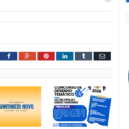
0
tter
Facebook
Google+
Pinterest
LinkedIn
Tumblr
Email