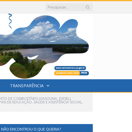
TRANSPARÊNCIA
O DE COMBUSTÍVEIS (GASOLINA, DIESEL),
AIS DE EDUCAÇÃO, SAÚDE E ASSISTÊNCIA SOCIAL,
NÃO ENCONTROU O QUE QUERIA?