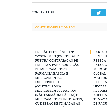
COMPARTILHAR:
Twi
CONTEÚDO RELACIONADO
PREGÃO ELETRÔNICO Nº
CARTA C
7/2023-PMSN (EVENTUAL E
FUNDEB
FUTURA CONTRATAÇÃO DE
PESSOA 
EMPRESA PARA AQUISIÇÃO
EXECUÇÃ
DE MEDICAMENTOS
MEIO D
FARMÁCIA BÁSICA E
GLOBAL 
MEDICAMENTOS
MATERI
PSICOTRÓPICOS
E FERR
(CONTROLADOS),
NECESS
MEDICAMENTOS PADRÃO
REFORM
(NÃO FARMÁCIA BÁSICA) E
ADEQUAÇ
MEDICAMENTOS INJETÁVEIS,
TOMAZ Q
QUE SERÃO DESTINADAS AS
DE PAC