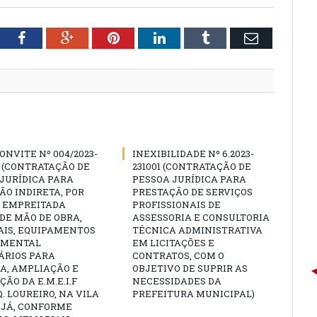
tter
Facebook
Google+
Pinterest
LinkedIn
Tumblr
Email
ONVITE Nº 004/2023-
INEXIBILIDADE Nº 6.2023-
 (CONTRATAÇÃO DE
231001 (CONTRATAÇÃO DE
JURÍDICA PARA
PESSOA JURÍDICA PARA
O INDIRETA, POR
PRESTAÇÃO DE SERVIÇOS
E EMPREITADA
PROFISSIONAIS DE
DE MÃO DE OBRA,
ASSESSORIA E CONSULTORIA
AIS, EQUIPAMENTOS
TÉCNICA ADMINISTRATIVA
AMENTAL
EM LICITAÇÕES E
ÁRIOS PARA
CONTRATOS, COM O
A, AMPLIAÇÃO E
OBJETIVO DE SUPRIR AS
ÃO DA E.M.E.I.F
NECESSIDADES DA
. LOUREIRO, NA VILA
PREFEITURA MUNICIPAL)
UJÁ, CONFORME