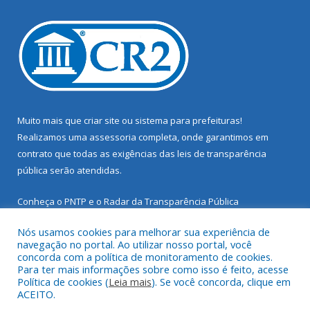
Muito mais que
criar site
ou
sistema para prefeituras
!
Realizamos uma
assessoria
completa, onde garantimos em
contrato que todas as exigências das
leis de transparência
pública
serão atendidas.
Conheça o
PNTP
e o
Radar da Transparência Pública
Nós usamos cookies para melhorar sua experiência de
navegação no portal. Ao utilizar nosso portal, você
concorda com a política de monitoramento de cookies.
Para ter mais informações sobre como isso é feito, acesse
Todos os direitos reservados a Prefeitura Municipal de Santarém
Política de cookies (
Leia mais
). Se você concorda, clique em
Novo.
ACEITO.