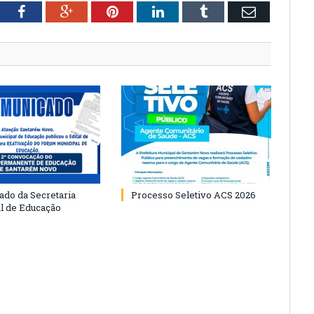
tter
Facebook
Google+
Pinterest
LinkedIn
Tumblr
Email
do da Secretaria
Processo Seletivo ACS 2026
l de Educação