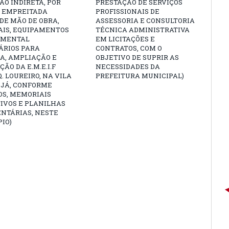
O INDIRETA, POR
PRESTAÇÃO DE SERVIÇOS
E EMPREITADA
PROFISSIONAIS DE
DE MÃO DE OBRA,
ASSESSORIA E CONSULTORIA
AIS, EQUIPAMENTOS
TÉCNICA ADMINISTRATIVA
AMENTAL
EM LICITAÇÕES E
ÁRIOS PARA
CONTRATOS, COM O
A, AMPLIAÇÃO E
OBJETIVO DE SUPRIR AS
ÃO DA E.M.E.I.F
NECESSIDADES DA
. LOUREIRO, NA VILA
PREFEITURA MUNICIPAL)
UJÁ, CONFORME
OS, MEMORIAIS
IVOS E PLANILHAS
NTÁRIAS, NESTE
IO)