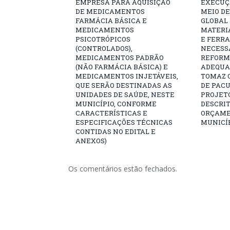
EMPRESA PARA AQUISIÇÃO
EXECUÇÃ
DE MEDICAMENTOS
MEIO D
FARMÁCIA BÁSICA E
GLOBAL 
MEDICAMENTOS
MATERI
PSICOTRÓPICOS
E FERR
(CONTROLADOS),
NECESS
MEDICAMENTOS PADRÃO
REFORM
(NÃO FARMÁCIA BÁSICA) E
ADEQUAÇ
MEDICAMENTOS INJETÁVEIS,
TOMAZ Q
QUE SERÃO DESTINADAS AS
DE PAC
UNIDADES DE SAÚDE, NESTE
PROJET
MUNICÍPIO, CONFORME
DESCRIT
CARACTERÍSTICAS E
ORÇAME
ESPECIFICAÇÕES TÉCNICAS
MUNICÍP
CONTIDAS NO EDITAL E
ANEXOS)
Os comentários estão fechados.