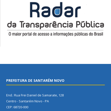
PREFEITURA DE SANTARÉM NOVO
End.: Rua Frei Daniel de Samarate, 128
Centro - Santarém Novo - PA
CEP: 68720-000