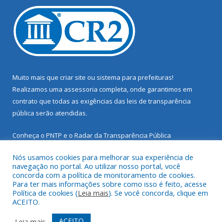
Muito mais que
criar site
ou
sistema para prefeituras
!
Realizamos uma
assessoria
completa, onde garantimos em
contrato que todas as exigências das
leis de transparência
pública
serão atendidas.
Conheça o
PNTP
e o
Radar da Transparência Pública
Nós usamos cookies para melhorar sua experiência de
navegação no portal. Ao utilizar nosso portal, você
concorda com a política de monitoramento de cookies.
Para ter mais informações sobre como isso é feito, acesse
Todos os direitos reservados a Prefeitura Municipal de Santarém
Política de cookies (
Leia mais
). Se você concorda, clique em
Novo.
ACEITO.
Mapa do Site
Acessar Área Administrativa
ACEITO
Leia mais