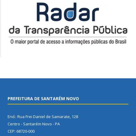
PREFEITURA DE SANTARÉM NOVO
End.: Rua Frei Daniel de Samarate, 128
Centro - Santarém Novo - PA
CEP: 68720-000