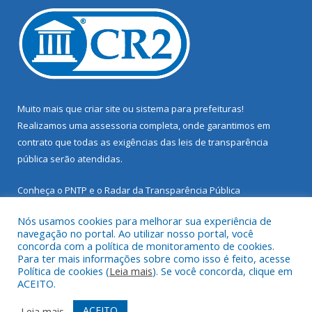
Muito mais que
criar site
ou
sistema para prefeituras
!
Realizamos uma
assessoria
completa, onde garantimos em
contrato que todas as exigências das
leis de transparência
pública
serão atendidas.
Conheça o
PNTP
e o
Radar da Transparência Pública
Nós usamos cookies para melhorar sua experiência de
navegação no portal. Ao utilizar nosso portal, você
concorda com a política de monitoramento de cookies.
Para ter mais informações sobre como isso é feito, acesse
Todos os direitos reservados a Prefeitura Municipal de Santarém
Política de cookies (
Leia mais
). Se você concorda, clique em
Novo.
ACEITO.
Mapa do Site
Acessar Área Administrativa
ACEITO
Leia mais