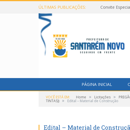
ÚLTIMAS PUBLICAÇÕES:
Convite Especi
PÁGINA INICIAL
O
»
»
VOCÊ ESTÁ EM:
Home
Licitações
PREGÃO
»
TINTAS))
Edital – Material de Construção
Edital – Material de Construç