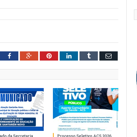
tter
Facebook
Google+
Pinterest
LinkedIn
Tumblr
Email
do da Secretaria
Processo Seletivo ACS 2026