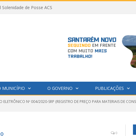
al Solenidade de Posse ACS
 MUNICÍPIO
O GOVERNO
PUBLICAÇÕES
 ELETRÔNICO Nº 004/2020-SRP (REGISTRO DE PREÇO PARA MATERIAIS DE CON
ão
0