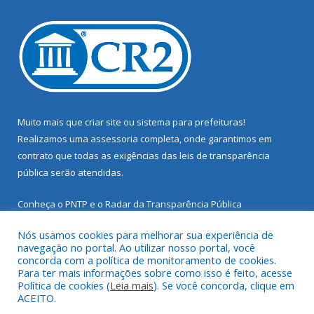
Muito mais que
criar site
ou
sistema para prefeituras
!
Realizamos uma
assessoria
completa, onde garantimos em
contrato que todas as exigências das
leis de transparência
pública
serão atendidas.
Conheça o
PNTP
e o
Radar da Transparência Pública
Nós usamos cookies para melhorar sua experiência de
navegação no portal. Ao utilizar nosso portal, você
concorda com a política de monitoramento de cookies.
Para ter mais informações sobre como isso é feito, acesse
Todos os direitos reservados a Prefeitura Municipal de Santarém
Política de cookies (
Leia mais
). Se você concorda, clique em
Novo.
ACEITO.