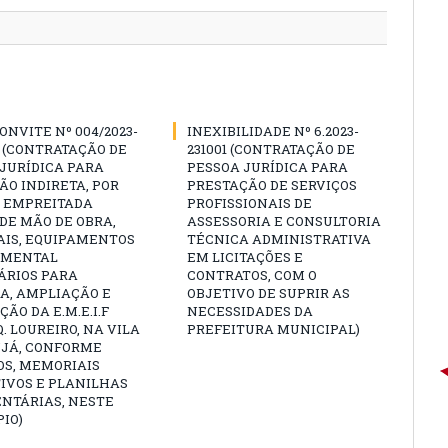
ONVITE Nº 004/2023-
INEXIBILIDADE Nº 6.2023-
 (CONTRATAÇÃO DE
231001 (CONTRATAÇÃO DE
JURÍDICA PARA
PESSOA JURÍDICA PARA
O INDIRETA, POR
PRESTAÇÃO DE SERVIÇOS
E EMPREITADA
PROFISSIONAIS DE
DE MÃO DE OBRA,
ASSESSORIA E CONSULTORIA
AIS, EQUIPAMENTOS
TÉCNICA ADMINISTRATIVA
AMENTAL
EM LICITAÇÕES E
ÁRIOS PARA
CONTRATOS, COM O
A, AMPLIAÇÃO E
OBJETIVO DE SUPRIR AS
ÃO DA E.M.E.I.F
NECESSIDADES DA
. LOUREIRO, NA VILA
PREFEITURA MUNICIPAL)
UJÁ, CONFORME
OS, MEMORIAIS
IVOS E PLANILHAS
NTÁRIAS, NESTE
IO)