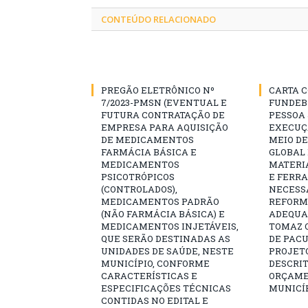
CONTEÚDO RELACIONADO
PREGÃO ELETRÔNICO Nº
CARTA C
7/2023-PMSN (EVENTUAL E
FUNDEB
FUTURA CONTRATAÇÃO DE
PESSOA 
EMPRESA PARA AQUISIÇÃO
EXECUÇÃ
DE MEDICAMENTOS
MEIO D
FARMÁCIA BÁSICA E
GLOBAL 
MEDICAMENTOS
MATERI
PSICOTRÓPICOS
E FERR
(CONTROLADOS),
NECESS
MEDICAMENTOS PADRÃO
REFORM
(NÃO FARMÁCIA BÁSICA) E
ADEQUAÇ
MEDICAMENTOS INJETÁVEIS,
TOMAZ Q
QUE SERÃO DESTINADAS AS
DE PAC
UNIDADES DE SAÚDE, NESTE
PROJET
MUNICÍPIO, CONFORME
DESCRIT
CARACTERÍSTICAS E
ORÇAME
ESPECIFICAÇÕES TÉCNICAS
MUNICÍP
CONTIDAS NO EDITAL E