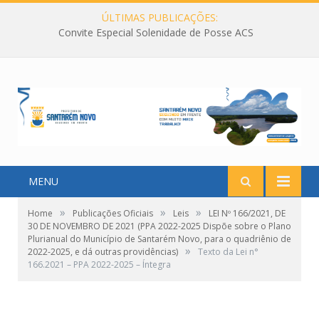
ÚLTIMAS PUBLICAÇÕES:
Convite Especial Solenidade de Posse ACS
MENU
»
»
»
Home
Publicações Oficiais
Leis
LEI Nº 166/2021, DE
30 DE NOVEMBRO DE 2021 (PPA 2022-2025 Dispõe sobre o Plano
Plurianual do Município de Santarém Novo, para o quadriênio de
»
2022-2025, e dá outras providências)
Texto da Lei n°
166.2021 – PPA 2022-2025 – Íntegra