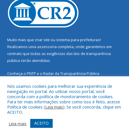
Muito mais que
criar site
ou
sistema para prefeituras
!
Realizamos uma
assessoria
completa, onde garantimos em
contrato que todas as exigências das
leis de transparência
pública
serão atendidas.
Conheça o
PNTP
e o
Radar da Transparência Pública
Nós usamos cookies para melhorar sua experiência de
navegação no portal. Ao utilizar nosso portal, você
concorda com a política de monitoramento de cookies.
Para ter mais informações sobre como isso é feito, acesse
Todos os direitos reservados a Prefeitura Municipal de Santarém
Política de cookies (
Leia mais
). Se você concorda, clique em
Novo.
ACEITO.
Mapa do Site
Acessar Área Administrativa
ACEITO
Leia mais
Acessar Webmail