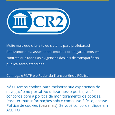
Muito mais que
criar site
ou
sistema para prefeituras
!
Realizamos uma
assessoria
completa, onde garantimos em
contrato que todas as exigências das
leis de transparência
pública
serão atendidas.
Conheça o
PNTP
e o
Radar da Transparência Pública
Nós usamos cookies para melhorar sua experiência de
navegação no portal. Ao utilizar nosso portal, você
concorda com a política de monitoramento de cookies.
Para ter mais informações sobre como isso é feito, acesse
Todos os direitos reservados a Prefeitura Municipal de Santarém
Política de cookies (
Leia mais
). Se você concorda, clique em
Novo.
ACEITO.