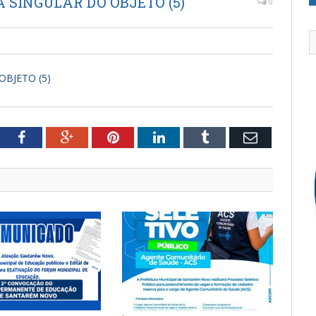
SINGULAR DO OBJETO (5)
0
BJETO (5)
tter
Facebook
Google+
Pinterest
LinkedIn
Tumblr
Email