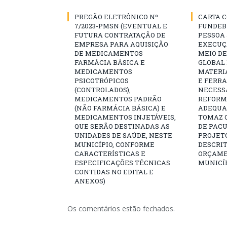
PREGÃO ELETRÔNICO Nº
CARTA C
7/2023-PMSN (EVENTUAL E
FUNDEB
FUTURA CONTRATAÇÃO DE
PESSOA 
EMPRESA PARA AQUISIÇÃO
EXECUÇÃ
DE MEDICAMENTOS
MEIO D
FARMÁCIA BÁSICA E
GLOBAL 
MEDICAMENTOS
MATERI
PSICOTRÓPICOS
E FERR
(CONTROLADOS),
NECESS
MEDICAMENTOS PADRÃO
REFORM
(NÃO FARMÁCIA BÁSICA) E
ADEQUAÇ
MEDICAMENTOS INJETÁVEIS,
TOMAZ Q
QUE SERÃO DESTINADAS AS
DE PAC
UNIDADES DE SAÚDE, NESTE
PROJET
MUNICÍPIO, CONFORME
DESCRIT
CARACTERÍSTICAS E
ORÇAME
ESPECIFICAÇÕES TÉCNICAS
MUNICÍP
CONTIDAS NO EDITAL E
ANEXOS)
Os comentários estão fechados.