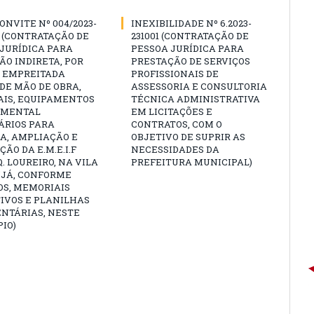
ONVITE Nº 004/2023-
INEXIBILIDADE Nº 6.2023-
 (CONTRATAÇÃO DE
231001 (CONTRATAÇÃO DE
JURÍDICA PARA
PESSOA JURÍDICA PARA
O INDIRETA, POR
PRESTAÇÃO DE SERVIÇOS
E EMPREITADA
PROFISSIONAIS DE
DE MÃO DE OBRA,
ASSESSORIA E CONSULTORIA
AIS, EQUIPAMENTOS
TÉCNICA ADMINISTRATIVA
AMENTAL
EM LICITAÇÕES E
ÁRIOS PARA
CONTRATOS, COM O
A, AMPLIAÇÃO E
OBJETIVO DE SUPRIR AS
ÃO DA E.M.E.I.F
NECESSIDADES DA
. LOUREIRO, NA VILA
PREFEITURA MUNICIPAL)
UJÁ, CONFORME
OS, MEMORIAIS
IVOS E PLANILHAS
NTÁRIAS, NESTE
IO)