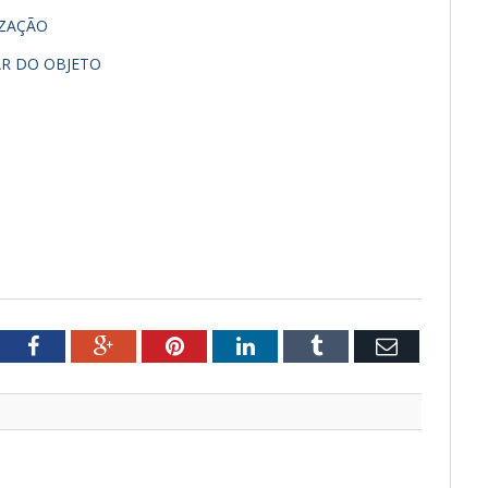
IZAÇÃO
R DO OBJETO
tter
Facebook
Google+
Pinterest
LinkedIn
Tumblr
Email