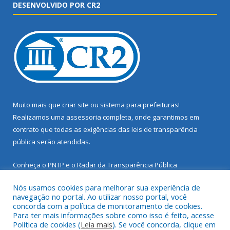
DESENVOLVIDO POR CR2
Muito mais que
criar site
ou
sistema para prefeituras
!
Realizamos uma
assessoria
completa, onde garantimos em
contrato que todas as exigências das
leis de transparência
pública
serão atendidas.
Conheça o
PNTP
e o
Radar da Transparência Pública
Nós usamos cookies para melhorar sua experiência de
navegação no portal. Ao utilizar nosso portal, você
concorda com a política de monitoramento de cookies.
Para ter mais informações sobre como isso é feito, acesse
Todos os direitos reservados a Prefeitura Municipal de Santarém
Política de cookies (
Leia mais
). Se você concorda, clique em
Novo.