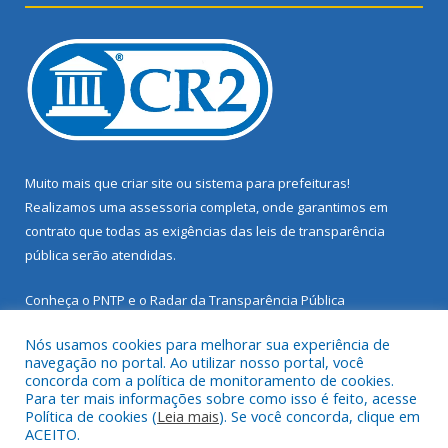
Muito mais que
criar site
ou
sistema para prefeituras
!
Realizamos uma
assessoria
completa, onde garantimos em
contrato que todas as exigências das
leis de transparência
pública
serão atendidas.
Conheça o
PNTP
e o
Radar da Transparência Pública
Nós usamos cookies para melhorar sua experiência de
navegação no portal. Ao utilizar nosso portal, você
concorda com a política de monitoramento de cookies.
Para ter mais informações sobre como isso é feito, acesse
Todos os direitos reservados a Prefeitura Municipal de Santarém
Política de cookies (
Leia mais
). Se você concorda, clique em
Novo.
ACEITO.