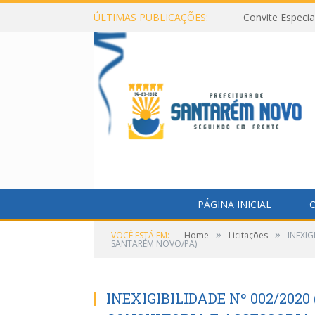
ÚLTIMAS PUBLICAÇÕES:
Convite Especi
PÁGINA INICIAL
O
»
»
VOCÊ ESTÁ EM:
Home
Licitações
INEXIG
SANTARÉM NOVO/PA)
INEXIGIBILIDADE Nº 002/202