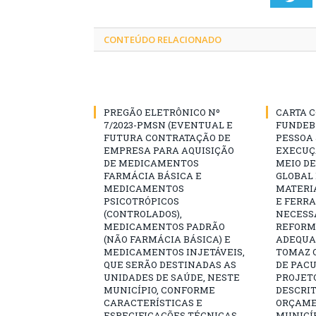
CONTEÚDO RELACIONADO
PREGÃO ELETRÔNICO Nº
CARTA C
7/2023-PMSN (EVENTUAL E
FUNDEB
FUTURA CONTRATAÇÃO DE
PESSOA 
EMPRESA PARA AQUISIÇÃO
EXECUÇÃ
DE MEDICAMENTOS
MEIO D
FARMÁCIA BÁSICA E
GLOBAL 
MEDICAMENTOS
MATERI
PSICOTRÓPICOS
E FERR
(CONTROLADOS),
NECESS
MEDICAMENTOS PADRÃO
REFORM
(NÃO FARMÁCIA BÁSICA) E
ADEQUAÇ
MEDICAMENTOS INJETÁVEIS,
TOMAZ Q
QUE SERÃO DESTINADAS AS
DE PAC
UNIDADES DE SAÚDE, NESTE
PROJET
MUNICÍPIO, CONFORME
DESCRIT
CARACTERÍSTICAS E
ORÇAME
ESPECIFICAÇÕES TÉCNICAS
MUNICÍP