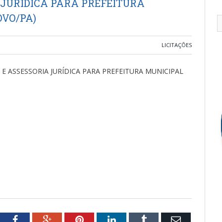
 JURÍDICA PARA PREFEITURA
VO/PA)
LICITAÇÕES
 ASSESSORIA JURÍDICA PARA PREFEITURA MUNICIPAL
tter
Facebook
Google+
Pinterest
LinkedIn
Tumblr
Email