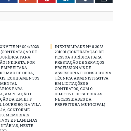
ONVITE Nº 004/2023-
INEXIBILIDADE Nº 6.2023-
 (CONTRATAÇÃO DE
231001 (CONTRATAÇÃO DE
JURÍDICA PARA
PESSOA JURÍDICA PARA
O INDIRETA, POR
PRESTAÇÃO DE SERVIÇOS
E EMPREITADA
PROFISSIONAIS DE
DE MÃO DE OBRA,
ASSESSORIA E CONSULTORIA
AIS, EQUIPAMENTOS
TÉCNICA ADMINISTRATIVA
AMENTAL
EM LICITAÇÕES E
ÁRIOS PARA
CONTRATOS, COM O
A, AMPLIAÇÃO E
OBJETIVO DE SUPRIR AS
ÃO DA E.M.E.I.F
NECESSIDADES DA
. LOUREIRO, NA VILA
PREFEITURA MUNICIPAL)
UJÁ, CONFORME
OS, MEMORIAIS
IVOS E PLANILHAS
NTÁRIAS, NESTE
IO)