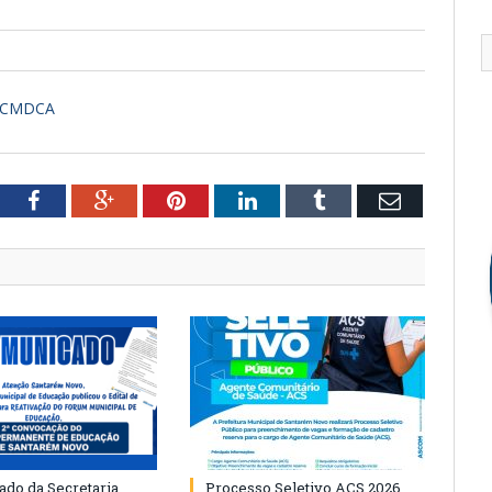
3-CMDCA
tter
Facebook
Google+
Pinterest
LinkedIn
Tumblr
Email
do da Secretaria
Processo Seletivo ACS 2026