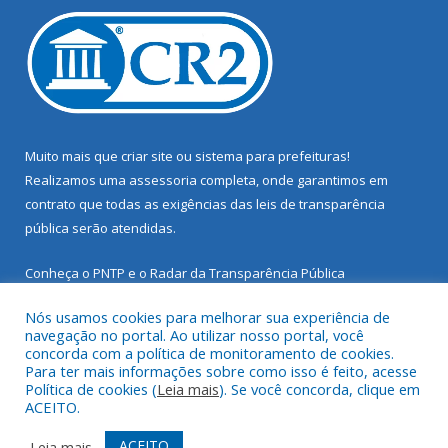
Muito mais que
criar site
ou
sistema para prefeituras
!
Realizamos uma
assessoria
completa, onde garantimos em
contrato que todas as exigências das
leis de transparência
pública
serão atendidas.
Conheça o
PNTP
e o
Radar da Transparência Pública
Nós usamos cookies para melhorar sua experiência de
navegação no portal. Ao utilizar nosso portal, você
concorda com a política de monitoramento de cookies.
Para ter mais informações sobre como isso é feito, acesse
Todos os direitos reservados a Prefeitura Municipal de Santarém
Política de cookies (
Leia mais
). Se você concorda, clique em
Novo.
ACEITO.
Mapa do Site
Acessar Área Administrativa
ACEITO
Leia mais