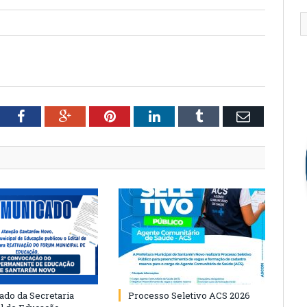
tter
Facebook
Google+
Pinterest
LinkedIn
Tumblr
Email
do da Secretaria
Processo Seletivo ACS 2026