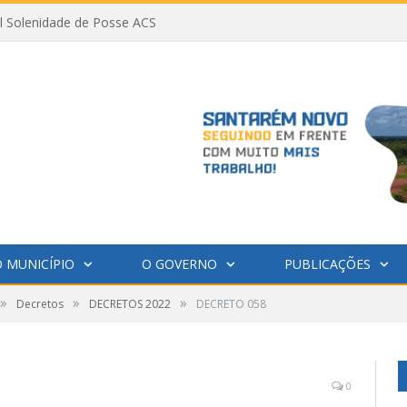
al Solenidade de Posse ACS
 MUNICÍPIO
O GOVERNO
PUBLICAÇÕES
»
»
»
Decretos
DECRETOS 2022
DECRETO 058
0