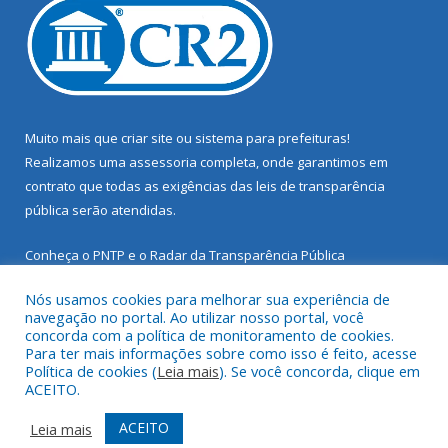
Muito mais que
criar site
ou
sistema para prefeituras
!
Realizamos uma
assessoria
completa, onde garantimos em
contrato que todas as exigências das
leis de transparência
pública
serão atendidas.
Conheça o
PNTP
e o
Radar da Transparência Pública
Nós usamos cookies para melhorar sua experiência de
navegação no portal. Ao utilizar nosso portal, você
concorda com a política de monitoramento de cookies.
Para ter mais informações sobre como isso é feito, acesse
Todos os direitos reservados a Prefeitura Municipal de Santarém
Política de cookies (
Leia mais
). Se você concorda, clique em
Novo.
ACEITO.
Mapa do Site
Acessar Área Administrativa
ACEITO
Leia mais
Acessar Webmail