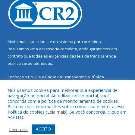
Muito mais que
criar site
ou
sistema para prefeituras
!
Realizamos uma
assessoria
completa, onde garantimos em
contrato que todas as exigências das
leis de transparência
pública
serão atendidas.
Conheça o
PNTP
e o
Radar da Transparência Pública
Nós usamos cookies para melhorar sua experiência de
navegação no portal. Ao utilizar nosso portal, você
concorda com a política de monitoramento de cookies.
Para ter mais informações sobre como isso é feito, acesse
Todos os direitos reservados a Prefeitura Municipal de Santarém
Política de cookies (
Leia mais
). Se você concorda, clique em
Novo.
ACEITO.
Mapa do Site
Acessar Área Administrativa
ACEITO
Leia mais
Acessar Webmail