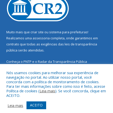
Muito mais que
criar site
ou
sistema para prefeituras
!
Realizamos uma
assessoria
completa, onde garantimos em
contrato que todas as exigências das
leis de transparência
pública
serão atendidas.
Conheça o
PNTP
e o
Radar da Transparência Pública
Nós usamos cookies para melhorar sua experiência de
navegação no portal. Ao utilizar nosso portal, você
concorda com a política de monitoramento de cookies.
Para ter mais informações sobre como isso é feito, acesse
Todos os direitos reservados a Prefeitura Municipal de Santarém
Política de cookies (
Leia mais
). Se você concorda, clique em
Novo.
ACEITO.
Mapa do Site
Acessar Área Administrativa
ACEITO
Leia mais
Acessar Webmail