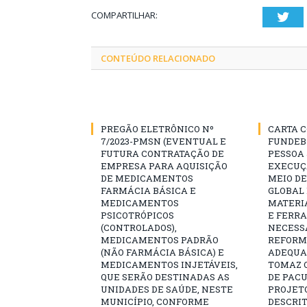
COMPARTILHAR:
Twi
CONTEÚDO RELACIONADO
PREGÃO ELETRÔNICO Nº
CARTA C
7/2023-PMSN (EVENTUAL E
FUNDEB
FUTURA CONTRATAÇÃO DE
PESSOA 
EMPRESA PARA AQUISIÇÃO
EXECUÇÃ
DE MEDICAMENTOS
MEIO D
FARMÁCIA BÁSICA E
GLOBAL 
MEDICAMENTOS
MATERI
PSICOTRÓPICOS
E FERR
(CONTROLADOS),
NECESS
MEDICAMENTOS PADRÃO
REFORM
(NÃO FARMÁCIA BÁSICA) E
ADEQUAÇ
MEDICAMENTOS INJETÁVEIS,
TOMAZ Q
QUE SERÃO DESTINADAS AS
DE PAC
UNIDADES DE SAÚDE, NESTE
PROJET
MUNICÍPIO, CONFORME
DESCRIT