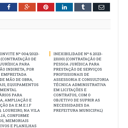
tter
Facebook
Google+
Pinterest
LinkedIn
Tumblr
Email
ONVITE Nº 004/2023-
INEXIBILIDADE Nº 6.2023-
 (CONTRATAÇÃO DE
231001 (CONTRATAÇÃO DE
JURÍDICA PARA
PESSOA JURÍDICA PARA
O INDIRETA, POR
PRESTAÇÃO DE SERVIÇOS
E EMPREITADA
PROFISSIONAIS DE
DE MÃO DE OBRA,
ASSESSORIA E CONSULTORIA
AIS, EQUIPAMENTOS
TÉCNICA ADMINISTRATIVA
AMENTAL
EM LICITAÇÕES E
ÁRIOS PARA
CONTRATOS, COM O
A, AMPLIAÇÃO E
OBJETIVO DE SUPRIR AS
ÃO DA E.M.E.I.F
NECESSIDADES DA
. LOUREIRO, NA VILA
PREFEITURA MUNICIPAL)
UJÁ, CONFORME
OS, MEMORIAIS
IVOS E PLANILHAS