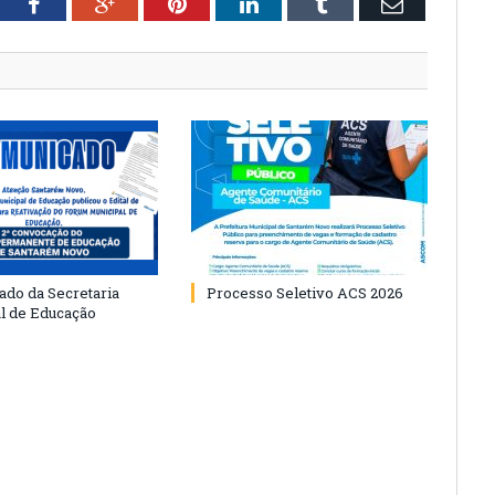
tter
Facebook
Google+
Pinterest
LinkedIn
Tumblr
Email
do da Secretaria
Processo Seletivo ACS 2026
l de Educação