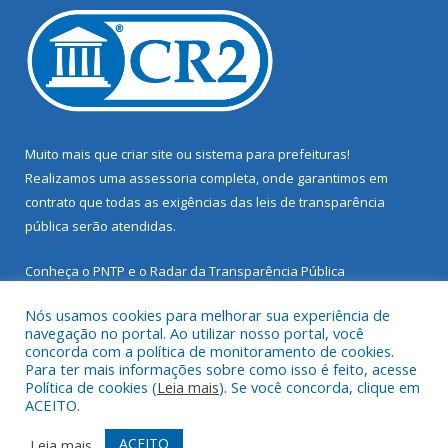
Muito mais que
criar site
ou
sistema para prefeituras
!
Realizamos uma
assessoria
completa, onde garantimos em
contrato que todas as exigências das
leis de transparência
pública
serão atendidas.
Conheça o
PNTP
e o
Radar da Transparência Pública
Nós usamos cookies para melhorar sua experiência de
navegação no portal. Ao utilizar nosso portal, você
concorda com a política de monitoramento de cookies.
Para ter mais informações sobre como isso é feito, acesse
Todos os direitos reservados a Prefeitura Municipal de Santarém
Política de cookies (
Leia mais
). Se você concorda, clique em
Novo.
ACEITO.
Mapa do Site
Acessar Área Administrativa
ACEITO
Leia mais