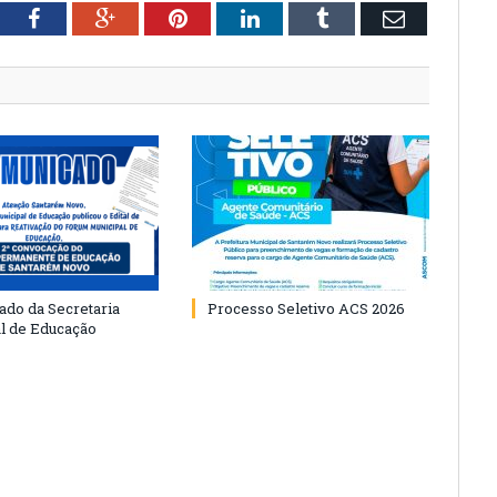
tter
Facebook
Google+
Pinterest
LinkedIn
Tumblr
Email
do da Secretaria
Processo Seletivo ACS 2026
l de Educação