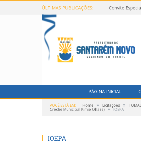
ÚLTIMAS PUBLICAÇÕES:
Convite Especi
PÁGINA INICIAL
O
»
»
VOCÊ ESTÁ EM:
Home
Licitações
TOMADA
»
Creche Municipal Kimie Ohaze)
IOEPA
IOEPA