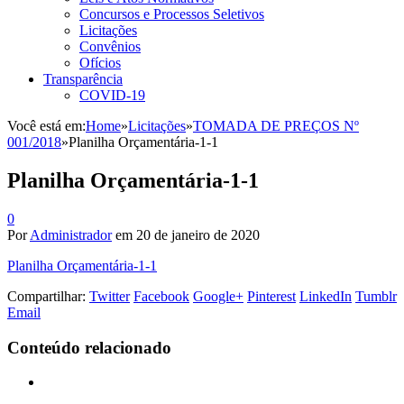
Concursos e Processos Seletivos
Licitações
Convênios
Ofícios
Transparência
COVID-19
Você está em:
Home
»
Licitações
»
TOMADA DE PREÇOS Nº
001/2018
»
Planilha Orçamentária-1-1
Planilha Orçamentária-1-1
0
Por
Administrador
em
20 de janeiro de 2020
Planilha Orçamentária-1-1
Compartilhar:
Twitter
Facebook
Google+
Pinterest
LinkedIn
Tumblr
Email
Conteúdo relacionado