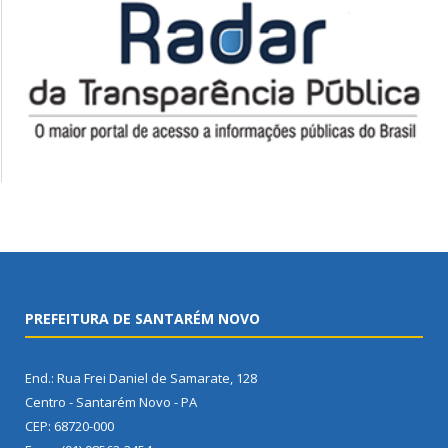
PREFEITURA DE SANTARÉM NOVO
End.: Rua Frei Daniel de Samarate, 128
Centro - Santarém Novo - PA
CEP: 68720-000