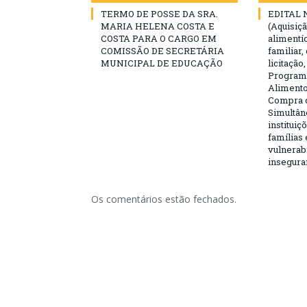
TERMO DE POSSE DA SRA.
EDITAL 
MARIA HELENA COSTA E
(Aquisiç
COSTA PARA O CARGO EM
alimentíc
COMISSÃO DE SECRETÁRIA
familiar
MUNICIPAL DE EDUCAÇÃO
licitação
Programa
Alimento
Compra 
Simultân
instituiç
famílias
vulnerabi
insegura
Os comentários estão fechados.