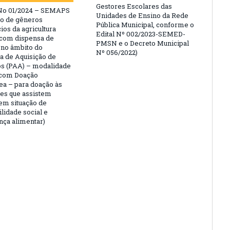
Gestores Escolares das
No 01/2024 – SEMAPS
Unidades de Ensino da Rede
ão de gêneros
Pública Municipal, conforme o
ios da agricultura
Edital Nº 002/2023-SEMED-
, com dispensa de
PMSN e o Decreto Municipal
, no âmbito do
Nº 056/2022)
 de Aquisição de
s (PAA) – modalidade
com Doação
ea – para doação às
ões que assistem
 em situação de
lidade social e
nça alimentar)