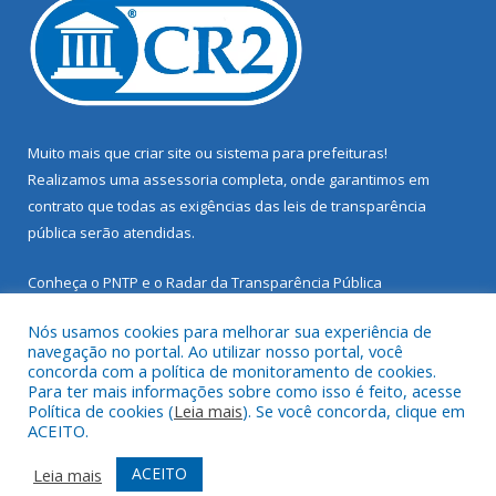
Muito mais que
criar site
ou
sistema para prefeituras
!
Realizamos uma
assessoria
completa, onde garantimos em
contrato que todas as exigências das
leis de transparência
pública
serão atendidas.
Conheça o
PNTP
e o
Radar da Transparência Pública
Nós usamos cookies para melhorar sua experiência de
navegação no portal. Ao utilizar nosso portal, você
concorda com a política de monitoramento de cookies.
Para ter mais informações sobre como isso é feito, acesse
Todos os direitos reservados a Prefeitura Municipal de Santarém
Política de cookies (
Leia mais
). Se você concorda, clique em
Novo.
ACEITO.
Mapa do Site
Acessar Área Administrativa
ACEITO
Leia mais
Acessar Webmail